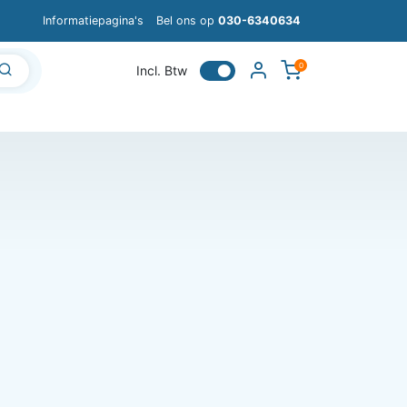
Informatiepagina's
Bel ons op
030-6340634
0
Incl. Btw