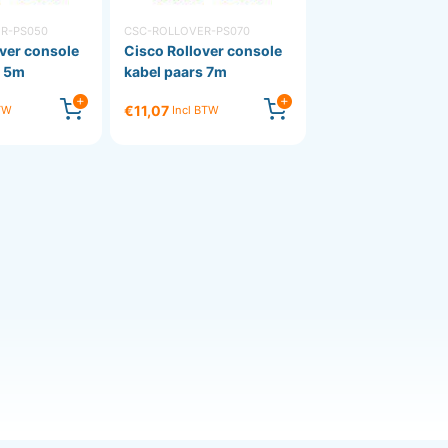
R-PS050
CSC-ROLLOVER-PS070
ver console
Cisco Rollover console
s 5m
kabel paars 7m
€11,07
BTW
Incl BTW