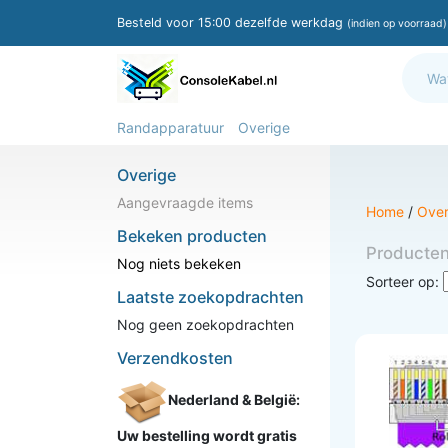
Besteld voor 15:00 dezelfde werkdag
(indien op voorraad)
Randapparatuur
Overige
Overige
Aangevraagde items
Home
/
Over
Bekeken producten
Producte
Nog niets bekeken
Sorteer op:
Laatste zoekopdrachten
Nog geen zoekopdrachten
Verzendkosten
Nederland & België:
Uw bestelling wordt gratis