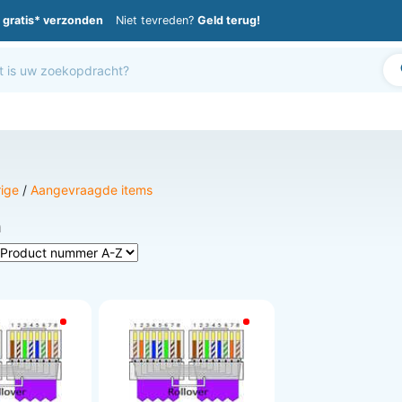
gratis* verzonden
Niet tevreden?
Geld terug!
ige
/
Aangevraagde items
n