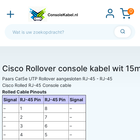
0
Cisco Rollover console kabel wit 15
Paars Cat5e UTP Rollover aangesloten RJ-45 - RJ-45
Cisco Rolled RJ-45 Console cable
Rolled Cable Pinouts
Signal
RJ-45 Pin
RJ-45 Pin
Signal
–
1
8
–
–
2
7
–
–
3
6
–
–
4
5
–