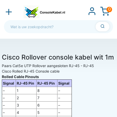
0
Cisco Rollover console kabel wit 1m
Paars Cat5e UTP Rollover aangesloten RJ-45 - RJ-45
Cisco Rolled RJ-45 Console cable
Rolled Cable Pinouts
Signal
RJ-45 Pin
RJ-45 Pin
Signal
–
1
8
–
–
2
7
–
–
3
6
–
–
4
5
–