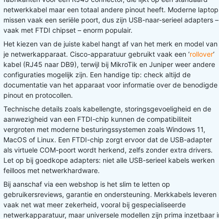
netwerkkabel maar een totaal andere pinout heeft. Moderne laptop
missen vaak een seriële poort, dus zijn USB-naar-serieel adapters –
vaak met FTDI chipset – enorm populair.
Het kiezen van de juiste kabel hangt af van het merk en model van
je netwerkapparaat. Cisco-apparatuur gebruikt vaak een ‘
rollover
’
kabel (RJ45 naar DB9), terwijl bij MikroTik en Juniper weer andere
configuraties mogelijk zijn. Een handige tip: check altijd de
documentatie van het apparaat voor informatie over de benodigde
pinout en protocollen.
Technische details zoals kabellengte, storingsgevoeligheid en de
aanwezigheid van een FTDI-chip kunnen de compatibiliteit
vergroten met moderne besturingssystemen zoals Windows 11,
MacOS of Linux. Een FTDI-chip zorgt ervoor dat de USB-adapter
als virtuele COM-poort wordt herkend, zelfs zonder extra drivers.
Let op bij goedkope adapters: niet alle USB-serieel kabels werken
feilloos met netwerkhardware.
Bij aanschaf via een webshop is het slim te letten op
gebruikersreviews, garantie en ondersteuning. Merkkabels leveren
vaak net wat meer zekerheid, vooral bij gespecialiseerde
netwerkapparatuur, maar universele modellen zijn prima inzetbaar i